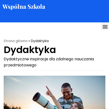
Wspólna Szkoła
Skocz
do
treści
Strona główna
»
Dydaktyka
Dydaktyka
Dydaktyczne inspiracje dla zdalnego nauczania
przedmiotowego