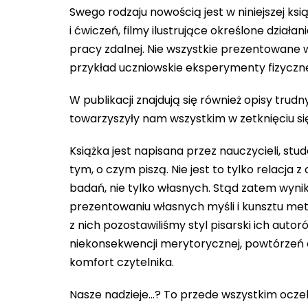
Swego rodzaju nowością jest w niniejszej k
i ćwiczeń, filmy ilustrujące określone działa
pracy zdalnej. Nie wszystkie prezentowane w 
przykład uczniowskie eksperymenty fizyczn
W publikacji znajdują się również opisy trud
towarzyszyły nam wszystkim w zetknięciu się
Książka jest napisana przez nauczycieli, s
tym, o czym piszą. Nie jest to tylko relacja 
badań, nie tylko własnych. Stąd zatem wyn
prezentowaniu własnych myśli i kunsztu met
z nich pozostawiliśmy styl pisarski ich auto
niekonsekwencji merytorycznej, powtórzeń c
komfort czytelnika.
Nasze nadzieje…? To przede wszystkim ocze