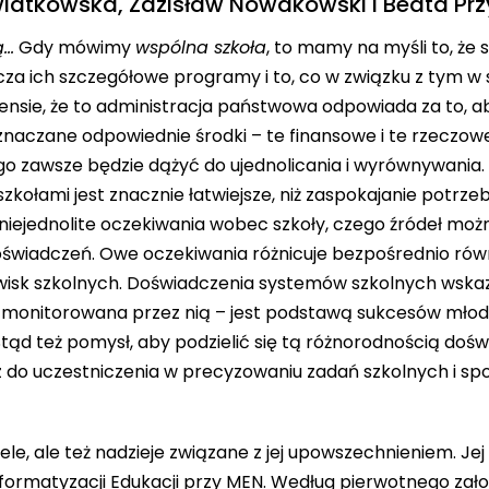
wiatkowska, Zdzisław Nowakowski i Beata P
ą…
Gdy mówimy
wspólna szkoła
, to mamy na myśli to, że 
a ich szczegółowe programy i to, co w związku z tym w sz
ensie, że to administracja państwowa odpowiada za to, a
zeznaczane odpowiednie środki – te finansowe i te rzeczow
o zawsze będzie dążyć do ujednolicania i wyrównywania.
zkołami jest znacznie łatwiejsze, niż zaspokajanie potrze
 niejednolite oczekiwania wobec szkoły, czego źródeł mo
doświadczeń. Owe oczekiwania różnicuje bezpośrednio ró
sk szkolnych. Doświadczenia systemów szkolnych wskazu
 monitorowana przez nią – jest podstawą sukcesów młod
Stąd też pomysł, aby podzielić się tą różnorodnością dośw
az do uczestniczenia w precyzowaniu zadań szkolnych i sp
cele, ale też nadzieje związane z jej upowszechnieniem. Je
formatyzacji Edukacji przy MEN. Według pierwotnego założ