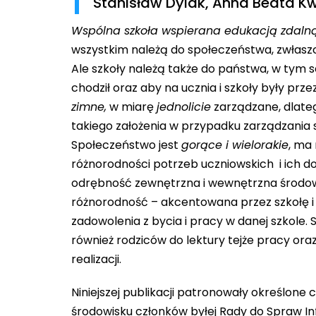
Stanisław Dylak, Anna Beata K
Wspólna szkoła wspierana edukacją zdaln
wszystkim należą do społeczeństwa, zwłaszcz
Ale szkoły należą także do państwa, w tym s
chodził oraz aby na ucznia i szkoły były pr
zimne,
w miarę
jednolicie
zarządzane, dlateg
takiego założenia w przypadku zarządzania s
Społeczeństwo jest
gorące i wielorakie
, ma
różnorodności potrzeb uczniowskich i ich 
odrębność zewnętrzna i wewnętrzna środowi
różnorodność – akcentowana przez szkołę i
zadowolenia z bycia i pracy w danej szkole. 
również rodziców do lektury tejże pracy or
realizacji.
Niniejszej publikacji patronowały określone 
środowisku członków byłej Rady do Spraw In