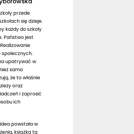
rzyborowska
szkoły przede
kołach się dzieje.
by każdy do szkoły
e. Państwo jest
 Realizowanie
b społecznych.
żna upatrywać w
wnież sama
ją, że to właśnie
zieży oraz
iadczeń i zaprosić
osobu ich
j idea powstała w
enia, książka ta