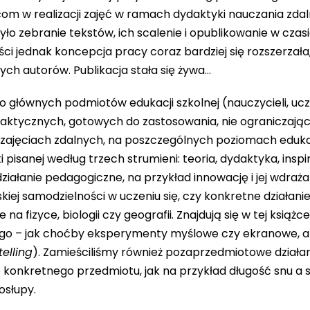
om w realizacji zajęć w ramach dydaktyki nauczania zdal
yło zebranie tekstów, ich scalenie i opublikowanie w cz
ci jednak koncepcja pracy coraz bardziej się rozszerzał
ch autorów. Publikacja stała się żywa…
o głównych podmiotów edukacji szkolnej (nauczycieli, ucz
aktycznych, gotowych do zastosowania, nie ograniczając 
a zajęciach zdalnych, na poszczególnych poziomach eduka
isanej według trzech strumieni: teoria, dydaktyka, inspir
iałanie pedagogiczne, na przykład innowację i jej wdraża
kiej samodzielności w uczeniu się, czy konkretne działani
fizyce, biologii czy geografii. Znajdują się w tej książce
ego – jak choćby eksperymenty myślowe czy ekranowe, a
telling
). Zamieściliśmy również pozaprzedmiotowe działani
do konkretnego przedmiotu, jak na przykład długość snu a
osłupy.