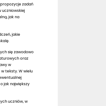
 propozycje zadań
w uczniowskiej
lną, jak na
czeń, jakie
kalę.
ących się zawodowo
eraturowych oraz
rawy w
 w teksty. W wielu
 ewentualnej
o jak największy
mych uczniów, w