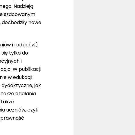
nego. Nadzieją
asie szacowanym
a, dochodziły nowe
niów i rodziców)
się tylko do
cyjnych i
acja. W publikacji
nie w edukacji
e dydaktyczne, jak
 także działania
 także
a uczniów, czyli
 sprawność