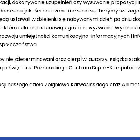
kacji, dokonywanie uzupełnień czy wysuwanie propozycji i
dnoszeniu jakości nauczania/uczenia się. Liczymy szczegó
będą ustawali w dzieleniu się nabywanymi dzień po dniu d
, które i dla nich stanowią ogromne wyzwanie. Wymiana
 rozwoju umiejętności komunikacyjno-informacyjnych i in
 społeczeństwa.
dyby nie zdeterminowani oraz cierpliwi autorzy. Książka sta
y i poświęceniu Poznańskiego Centrum Super-Komputero
cji naszego dzieła Zbigniewa Karwasińskiego oraz Anima