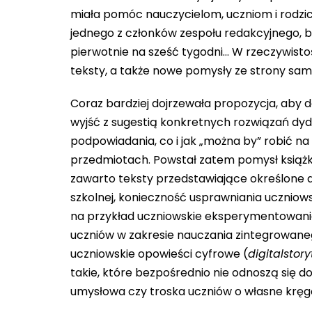
miała pomóc nauczycielom, uczniom i rodzic
jednego z członków zespołu redakcyjnego, b
pierwotnie na sześć tygodni… W rzeczywistoś
teksty, a także nowe pomysły ze strony samy
Coraz bardziej dojrzewała propozycja, aby d
wyjść z sugestią konkretnych rozwiązań dyd
podpowiadania, co i jak „można by” robić n
przedmiotach. Powstał zatem pomysł książki p
zawarto teksty przedstawiające określone dz
szkolnej, konieczność usprawniania uczniows
na przykład uczniowskie eksperymentowanie na 
uczniów w zakresie nauczania zintegrowan
uczniowskie opowieści cyfrowe (
digitalstory
takie, które bezpośrednio nie odnoszą się 
umysłowa czy troska uczniów o własne kręg