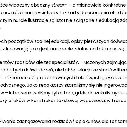
siążce widoczny oboczny
stream
– a mianowicie konkretne
nia uczniów i nauczycieli, czy też karty do oceniania efektó
tym nurcie ilustracje są istotnie związane z edukacją zda
e.
nych początków zdalnej edukacji, opisy pierwszych doświad
 z innowacją, jaką jest nauczanie zdalne na tak masową s
tudentów rodziców ale też specjalistów – uczonych zajmuj
z osobistych doświadczeń, ale także relacja ze studiów lit
ika różnorodność prezentowanych teksów, ich języka, wp
odycznego. Jako redaktorzy staraliśmy się nie ingerować
rów – interweniowaliśmy tylko tam, gdzie doszukaliśmy się
zy braków w konstrukcji tekstowej wypowiedzi, w trosce 
kiwanie zaangażowania rodziców/ opiekunów, ale też sa