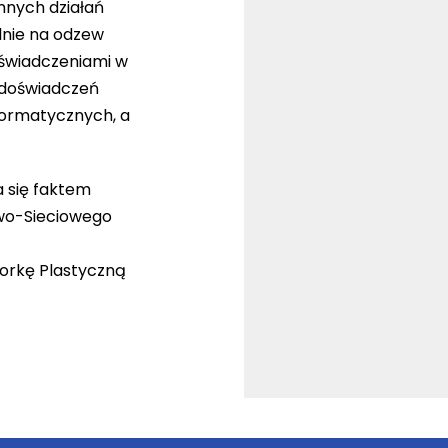
nnych działań
lnie na odzew
oświadczeniami w
 doświadczeń
formatycznych, a
ła się faktem
wo-Sieciowego
torkę Plastyczną