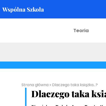
Wspólna Szkoła
Skocz
do
treści
Teoria
Strona główna
»
Dlaczego taka książka…?
Dlaczego taka ks