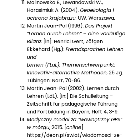
Malinowska E., Lewandowski W.,
Harasimiuk A. (2004).
Geoekologia i
ochrona krajobrazu
, UW, Warszawa.
Martin Jean-Pol (1996).
Das Projekt
“Lernen durch Lehren” – eine vorläufige
Bilanz
. [in]: Henrici Gert, Zöfgen
Ekkehard (Hg.):
Fremdsprachen Lehren
und
Lernen (FLuL): Themenschwerpunkt:
Innovativ-alternative Methoden
, 25 Jg.
Tübingen: Narr, 70-86.
Martin Jean-Pol (2002). Lernen durch
Lehren (LdL). [in:] Die Schulleitung –
Zeitschrift für pädagogische Führung
und Fortbildung in Bayern, Heft 4, 3-9.
Medyczny model za “wewnętrzny GPS”
w mózgu
, 2015. [
online
]
https://deon.pl/swiat/wiadomosci-ze-