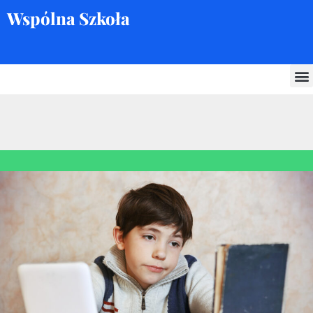
Wspólna Szkoła
Skocz
do
treści