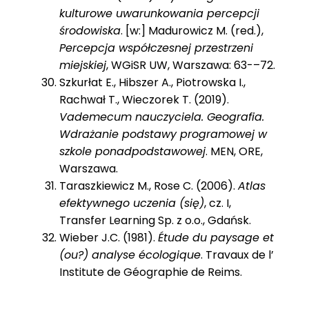
kulturowe uwarunkowania percepcji
środowiska
. [w:] Madurowicz M. (red.),
Percepcja współczesnej przestrzeni
miejskiej
, WGiSR UW, Warszawa: 63-–72.
Szkurłat E., Hibszer A., Piotrowska I.,
Rachwał T., Wieczorek T. (2019).
Vademecum nauczyciela. Geografia.
Wdrażanie podstawy programowej w
szkole ponadpodstawowej
. MEN, ORE,
Warszawa.
Taraszkiewicz M., Rose C. (2006).
Atlas
efektywnego uczenia (się)
, cz. I,
Transfer Learning Sp. z o.o., Gdańsk.
Wieber J.C. (1981).
Étude du paysage et
(ou?) analyse écologique
. Travaux de l’
Institute de Géographie de Reims.