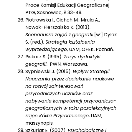
Prace Komisji Edukacji Geograficznej
PTG, Sosnowiec, 8:33-49.
Piotrowska I., Cichoń M., Mrula A.,
Nowak-Pierszalska K. (2013).
Scenariusze zajęć z geografii.
[w:] Dylak
S. (red.),
Strategia kształcenia
wyprzedzającego
, UAM, OFEK, Poznań.
Piskorz S. (1995).
Zarys dydaktyki
geografii
, PWN, Warszawa.
Sypniewski J. (2015).
Wpływ Strategii
Nauczania przez dociekanie naukowe
na rozwój zainteresowań
przyrodniczych uczniów oraz
nabywanie kompetencji przyrodniczo-
geograficznych w toku pozalekcyjnych
zajęć Kółka Przyrodniczego
, UAM,
maszynopis.
Szkurłat E. (2007).
Psychologiczne i