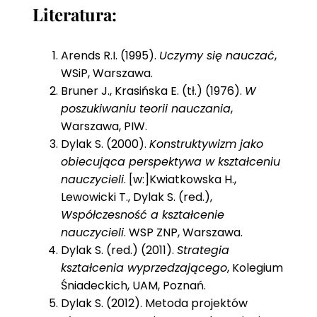
Literatura:
Arends R.I. (1995).
Uczymy się nauczać
,
WSiP, Warszawa.
Bruner J., Krasińska E. (tł.) (1976).
W
poszukiwaniu teorii nauczania
,
Warszawa, PIW.
Dylak S. (2000).
Konstruktywizm jako
obiecująca perspektywa w kształceniu
nauczycieli
. [w:]Kwiatkowska H.,
Lewowicki T., Dylak S. (red.),
Współczesność a kształcenie
nauczycieli
. WSP ZNP, Warszawa.
Dylak S. (red.) (2011).
Strategia
kształcenia wyprzedzającego
, Kolegium
Śniadeckich, UAM, Poznań.
Dylak S. (2012). Metoda projektów