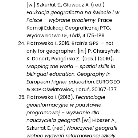
[w:] Szkurłat E., Głowacz A. (red.)
Edukacja geograficzna na świecie i w
Polsce – wybrane problemy
. Prace
Komisji Edukacji Geograficznej PTG,
Wydawnictwo UŁ, Łódź, 4:175-189.
Piotrowska I., 2016. Brain’s GPS – not
only for geographer. [in:] P. Charzyński,
K. Donert, Podgórski Z. (eds.) (2016),
Mapping the world – spatial skills in
bilingual education. Geography in
European higher education
. EUROGEO
& SOP Oświatowiec, Toruń, 20:167-177.
Piotrowska I. (2018).
Technologie
geoinformacyjne w podstawie
programowej – wyzwanie dla
nauczyciela geografii
. [w:] Hibszer A.,
Szkurłat E. (red.)
Nauczyciel geografii
wobec wyzwań reformowanej szkoły
.