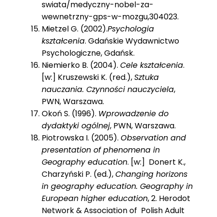
swiata/medyczny-nobel-za-
wewnetrzny-gps-w-mozgu,304023.
Mietzel G. (2002).
Psychologia
kształcenia
. Gdańskie Wydawnictwo
Psychologiczne, Gdańsk.
Niemierko B. (2004).
Cele kształcenia
.
[w:] Kruszewski K. (red.),
Sztuka
nauczania. Czynności nauczyciela
,
PWN, Warszawa.
Okoń S. (1996).
Wprowadzenie do
dydaktyki ogólnej
, PWN, Warszawa.
Piotrowska I. (2005).
Observation and
presentation of phenomena in
Geography education
. [w:] Donert K.,
Charzyński P. (ed.),
Changing horizons
in geography education. Geography in
European higher education
, 2. Herodot
Network & Association of Polish Adult