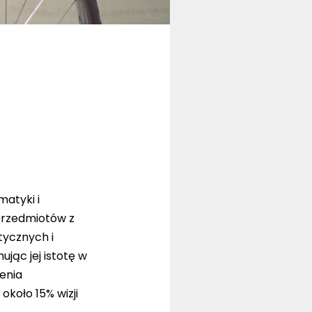
atyki i
 przedmiotów z
tycznych i
jąc jej istotę w
zenia
około 15% wizji