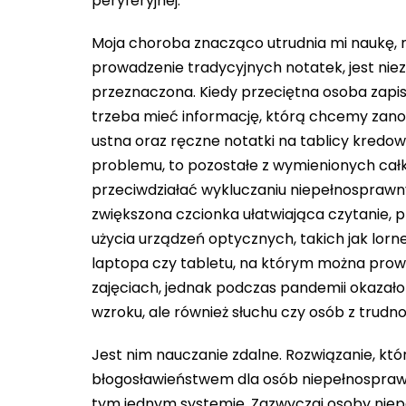
peryferyjnej.
Moja choroba znacząco utrudnia mi naukę, 
prowadzenie tradycyjnych notatek, jest niez
przeznaczona. Kiedy przeciętna osoba zapisz
trzeba mieć informację, którą chcemy zano
ustna oraz ręczne notatki na tablicy kredow
problemu, to pozostałe z wymienionych całko
przeciwdziałać wykluczaniu niepełnosprawn
zwiększona czcionka ułatwiająca czytanie, 
użycia urządzeń optycznych, takich jak lor
laptopa czy tabletu, na którym można prowad
zajęciach, jednak podczas pandemii okazało s
wzroku, ale również słuchu czy osób z trudno
Jest nim nauczanie zdalne. Rozwiązanie, któ
błogosławieństwem dla osób niepełnospraw
tym jednym systemie. Zazwyczaj osoby nie