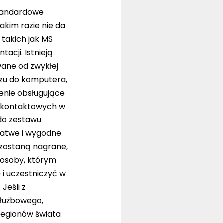
standardowe
akim razie nie da
takich jak MS
cji. Istnieją
wane od zwykłej
razu do komputera,
enie obsługujące
h kontaktowych w
 do zestawu
łatwe i wygodne
 zostaną nagrane,
osoby, którym
 i uczestniczyć w
Jeśli z
służbowego,
 regionów świata