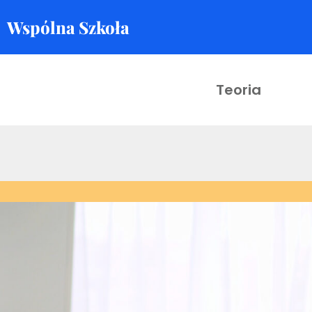
Wspólna Szkoła
Skocz
do
treści
Teoria