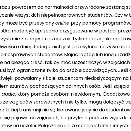
 Wraz z powrotem do normalności przywrócone zostaną 
tycznie wszystkich niepełnosprawnych studentów. Czy w t
licy może być przesyłany
online
przy pomocy programów, 
stko może być uprzednio przygotowane w postaci prezenta
zystanie z nich jest nieznacznie tylko bardziej skompliko
liwości o dniej. Jedną z nich jest przesyłanie na żywo ob
pełnosprawnych studentów. Mając laptop lub inne urządz
ie na bieżąco treść, tak by móc uczestniczyć w zajęciac
musi być ograniczone tylko do osób słabowidzących. Jeśli
dźwięk, pozwalamy z kolei studentom niedosłyczącym na 
ciem szumów pochodzących od innych osób. Jeśli zajęcia
z
audio
, który pomoże osobom niewidomym. Dodatkowo 
o ze względów zdrowotnych i nie tylko, mogą dołączyć się
 takiej transmisji nie są kierowane jedynie do studentów. 
 się pojawić na zajęciach, na przykład podczas wyjazdu 
ntów na uczelni. Połączenie się ze specjalistami z innych