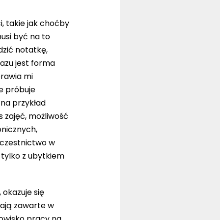
, takie jak choćby
usi być na to
dzić notatkę,
azu jest forma
prawia mi
e próbuje
 na przykład
 zajęć, możliwość
onicznych,
uczestnictwo w
 tylko z ubytkiem
 okazuje się
ają zawarte w
owisko pracy na