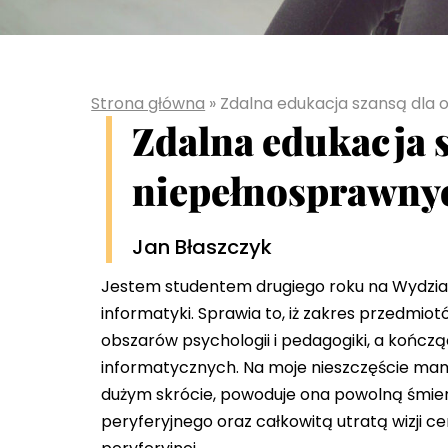
Strona główna
»
Zdalna edukacja szansą dla
Zdalna edukacja 
niepełnosprawny
Jan Błaszczyk
Jestem studentem drugiego roku na Wydzial
informatyki. Sprawia to, iż zakres przedmio
obszarów psychologii i pedagogiki, a końc
informatycznych. Na moje nieszczęście mam
dużym skrócie, powoduje ona powolną śmierć 
peryferyjnego oraz całkowitą utratą wizji c