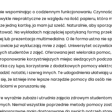
nie wspominając o codziennym funkcjonowaniu. Czynności
wykle niepraktyczne ze względu na ilość papieru, która m
e jedną kartkę, ja mam już sześć. Naturalnie, aby sporzą
tować. Na wykładach najczęściej spotykaną formą przek
ej lub prezentacja multimedialna. O ile forma ustna nie s
wicie już wykluczają mnie z zajęć. Uniwersytet oczywiści
ych studentów z zajęć. Oferowana jest wieloraka pomoc,
proponowanie korzystniejszych miejsc siedzących podczas
netka czy lupa, korzystanie z dodatkowych pomocy elektr
zić notatki, i szereg innych. Te udogodnienia ułatwiają 
ię, że istnieje inne lepsze narzędzie pomocy dla osób nie
ściami w poruszaniu się.
re wyraźnie zubaża i utrudnia zajęcia zdrowym studentom,
nych. Niemal wszystkie poprzednie metody pomocy zost
pełnosprawne mają dostosowane do swoich potrzeb stan