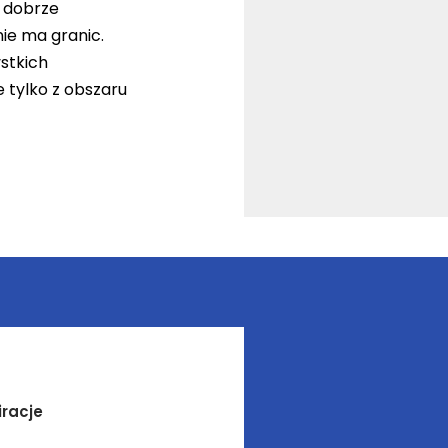
e dobrze
ie ma granic.
ystkich
 tylko z obszaru
iracje