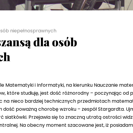
 osób niepełnosprawnych
szansą dla osób
ch
e Matematyki i Informatyki, na kierunku Nauczanie matem
tów, które studiuję, jest dość różnorodny – poczynając od
ząc na nieco bardziej technicznych przedmiotach matema
 dość poważną chorobę wzroku – zespół Stargardta. Ujmu
siatkówki. Przejawia się to znaczną utratą ostrości wid
entralnej. Na obecny moment szacowane jest, iż posiadam 