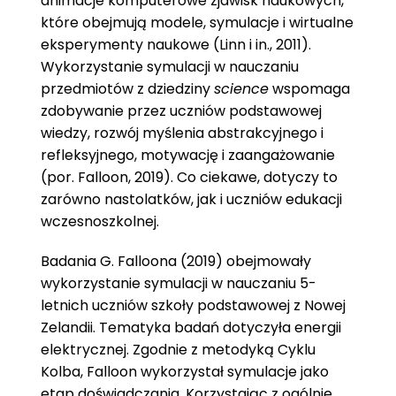
animacje komputerowe zjawisk naukowych,
które obejmują modele, symulacje i wirtualne
eksperymenty naukowe (Linn i in., 2011).
Wykorzystanie symulacji w nauczaniu
przedmiotów z dziedziny
science
wspomaga
zdobywanie przez uczniów podstawowej
wiedzy, rozwój myślenia abstrakcyjnego i
refleksyjnego, motywację i zaangażowanie
(por. Falloon, 2019). Co ciekawe, dotyczy to
zarówno nastolatków, jak i uczniów edukacji
wczesnoszkolnej.
Badania G. Falloona (2019) obejmowały
wykorzystanie symulacji w nauczaniu 5-
letnich uczniów szkoły podstawowej z Nowej
Zelandii. Tematyka badań dotyczyła energii
elektrycznej. Zgodnie z metodyką Cyklu
Kolba, Falloon wykorzystał symulacje jako
etap doświadczania. Korzystając z ogólnie