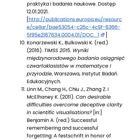
praktyka i badania naukowe. Dostęp
12.01.2021.
[
http://publications.europa.eu/resourc
e/cellar/bae53054-c26c-4c9f-8366-
5f95e2187634.0004.01/DOC_1
]
Konarzewski K., Bulkowski K. (red.)
(2016).
TIMSS 2015. Wyniki
międzynarodowego badania osiągnięć
czwartoklasistów w matematyce i
przyrodzie
, Warszawa, Instytut Badań
Edukacyjnych.
Linn M., Chang H., Chiu J., Zhang Z. i
McElhaney K. (2011).
Can desirable
difficulties overcome deceptive clarity
in scientific visualisations?
[in:]
Benjamin A. (red.) Successful
remembering and successful
forgetting: A festschrift in honor of