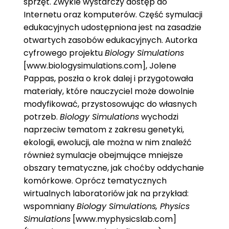
sprzęt. Zwykle wystarczy dostęp do
Internetu oraz komputerów. Część symulacji
edukacyjnych udostępniona jest na zasadzie
otwartych zasobów edukacyjnych. Autorka
cyfrowego projektu
Biology Simulations
[www.biologysimulations.com], Jolene
Pappas, poszła o krok dalej i przygotowała
materiały, które nauczyciel może dowolnie
modyfikować, przystosowując do własnych
potrzeb.
Biology Simulations
wychodzi
naprzeciw tematom z zakresu genetyki,
ekologii, ewolucji, ale można w nim znaleźć
również symulacje obejmujące mniejsze
obszary tematyczne, jak choćby oddychanie
komórkowe. Oprócz tematycznych
wirtualnych laboratoriów jak na przykład:
wspomniany
Biology Simulations, Physics
Simulations
[www.myphysicslab.com]