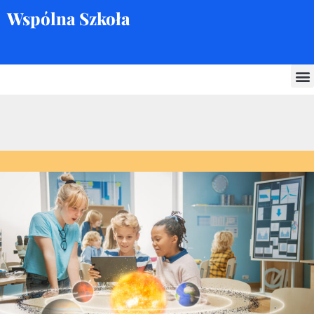
Wspólna Szkoła
Skocz
do
treści