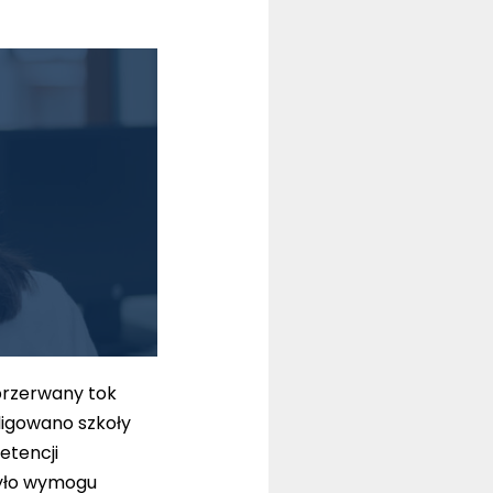
przerwany tok
ligowano szkoły
etencji
było wymogu