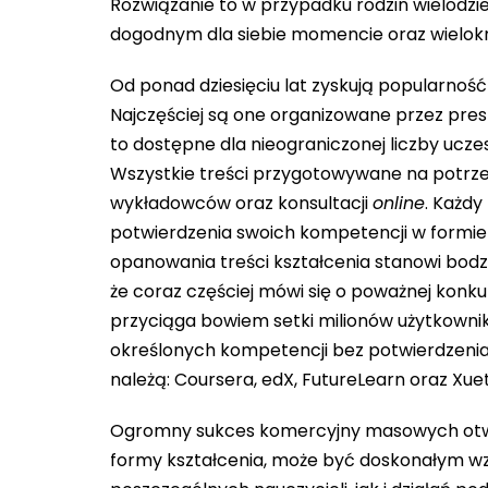
Rozwiązanie to w przypadku rodzin wielodzi
dogodnym dla siebie momencie oraz wielokro
Od ponad dziesięciu lat zyskują popularno
Najczęściej są one organizowane przez presti
to dostępne dla nieograniczonej liczby ucz
Wszystkie treści przygotowywane na potrz
wykładowców oraz konsultacji
online
. Każdy
potwierdzenia swoich kompetencji w formie 
opanowania treści kształcenia stanowi bodz
że coraz częściej mówi się o poważnej konku
przyciąga bowiem setki milionów użytkowni
określonych kompetencji bez potwierdzeni
należą: Coursera, edX, FutureLearn oraz Xue
Ogromny sukces komercyjny masowych ot
formy kształcenia, może być doskonałym w