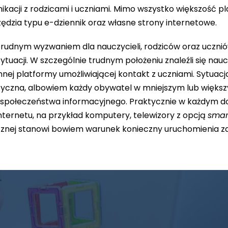
kacji z rodzicami i uczniami. Mimo wszystko większość 
dzia typu e-dziennik oraz własne strony internetowe.
trudnym wyzwaniem dla nauczycieli, rodziców oraz uczniów
tuacji. W szczególnie trudnym położeniu znaleźli się nauc
nnej platformy umożliwiającej kontakt z uczniami. Sytuacj
tyczna, albowiem każdy obywatel w mniejszym lub większ
społeczeństwa informacyjnego. Praktycznie w każdym do
ternetu, na przykład komputery, telewizory z opcją
smar
icznej stanowi bowiem warunek konieczny uruchomienia z