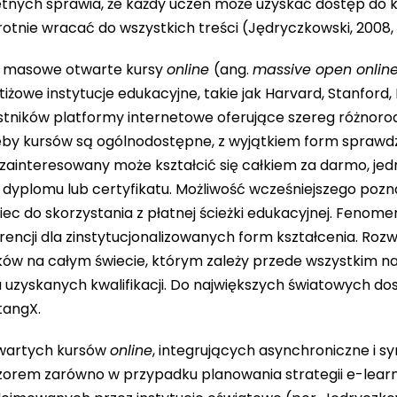
etnych sprawia, że każdy uczeń może uzyskać dostęp do 
tnie wracać do wszystkich treści (Jędryczkowski, 2008, s
ść masowe otwarte kursy
online
(ang.
massive open onlin
żowe instytucje edukacyjne, takie jak Harvard, Stanford, B
estników platformy internetowe oferujące szereg różnor
eby kursów są ogólnodostępne, z wyjątkiem form sprawd
 zainteresowany może kształcić się całkiem za darmo, jed
dyplomu lub certyfikatu. Możliwość wcześniejszego pozna
iec do skorzystania z płatnej ścieżki edukacyjnej. Feno
rencji dla zinstytucjonalizowanych form kształcenia. Rozw
ków na całym świecie, którym zależy przede wszystkim n
a uzyskanych kwalifikacji. Do największych światowych
tangX.
wartych kursów
online
, integrujących asynchroniczne i s
zorem zarówno w przypadku planowania strategii e-lear