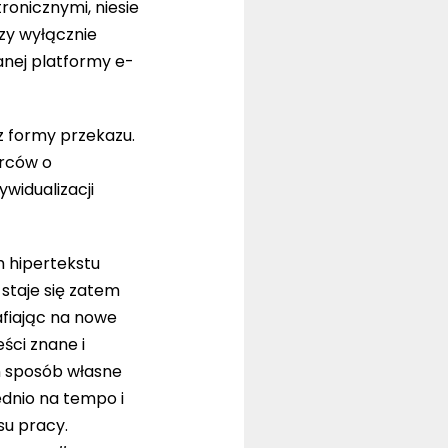
ronicznymi, niesie
zy wyłącznie
anej platformy e-
z formy przekazu.
orców o
widualizacji
m hipertekstu
staje się zatem
rafiając na nowe
ści znane i
n sposób własne
ednio na tempo i
su pracy.