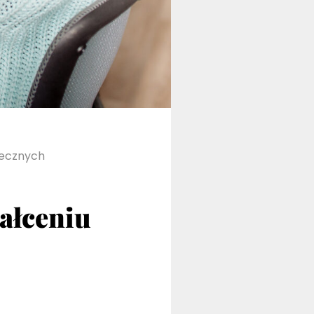
łecznych
ałceniu