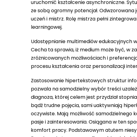
uruchomić kształcenie asynchroniczne. Sytua
ze sobą ogromny potencjał. Odwzorowana je
uczeń i mistrz. Rolę mistrza pełni zintegro
learningowej.
Udostępnianie multimediów edukacyjnych w
Cecha ta sprawia, iż medium może być, w 
zróżnicowanych możliwościach i preferencja
procesu kształcenia oraz personalizacji inte
Zastosowanie hipertekstowych struktur info
pozwala na samodzielny wybór treści uzale
diagnoza, której celem jest przydział stopni
bądź trudne pojęcia, sami uaktywniają hiperł
oczywiste. Mają możliwość samodzielnego ko
pasje i zainteresowania. Osiągana w ten spo
komfort pracy. Podstawowym atutem niesync