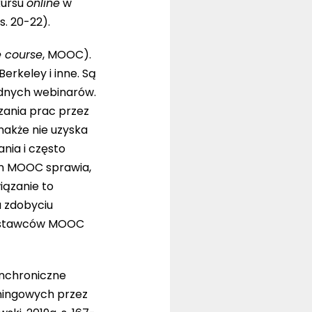
kursu
online
w
. 20-22).
e course
, MOOC).
erkeley i inne. Są
odnych webinarów.
zania prac przez
nakże nie uzyska
nia i często
men MOOC sprawia,
iązanie to
a zdobyciu
 dostawców MOOC
ynchroniczne
ningowych przez