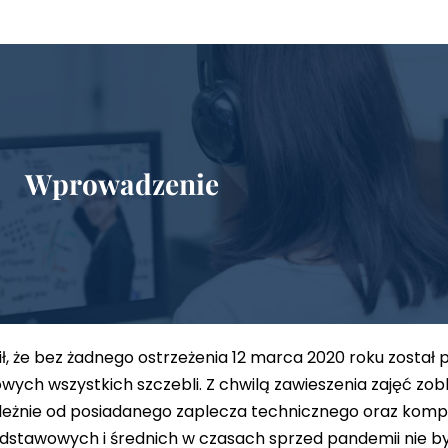
Wprowadzenie
, że bez żadnego ostrzeżenia 12 marca 2020 roku został 
ch wszystkich szczebli. Z chwilą zawieszenia zajęć zob
ależnie od posiadanego zaplecza technicznego oraz komp
odstawowych i średnich w czasach sprzed pandemii nie 