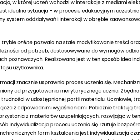
cja, w której uczeń wchodzi w interakcje z mediami elekt
st idealna sytuacja – w procesie edukacyjnym uczestnic
wany system oddziaływań i interakcji w obrębie zaawansow
 trybie
online
pozwala na stałe modyfikowanie treści ora
zależności od potrzeb, dostosowywane do wymogów odbi
ch poznawczych. Realizowana jest w ten sposób idea indy
rfejsu użytkownika.
rmacji znacznie usprawnia proces uczenia się. Mechaniz
żniony od przygotowania merytorycznego ucznia. Zbędna 
a trudności w udostępnionej partii materiału. Uczniowie, t
ącza z odpowiednimi wyjaśnieniami. Pobieżnie traktują tre
rzystania z materiałów uzupełniających, rozwijając w te
sób indywidualizacja procesu uczenia się rzutuje bezpośr
hronicznych form kształcenia jest indywidualizacja cza