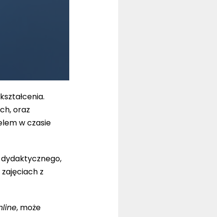
kształcenia.
ch, oraz
elem w czasie
a dydaktycznego,
zajęciach z
nline
, może