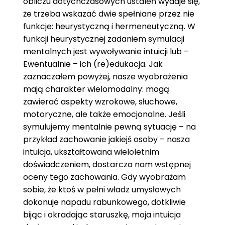
obliczu dotychczasowych ustaleń wydaje się,
że trzeba wskazać dwie spełniane przez nie
funkcje: heurystyczną i hermeneutyczną. W
funkcji heurystycznej zadaniem symulacji
mentalnych jest wywoływanie intuicji lub –
Ewentualnie – ich (re)edukacja. Jak
zaznaczałem powyżej, nasze wyobrażenia
mają charakter wielomodalny: mogą
zawierać aspekty wzrokowe, słuchowe,
motoryczne, ale także emocjonalne. Jeśli
symulujemy mentalnie pewną sytuację – na
przykład zachowanie jakiejś osoby – nasza
intuicja, ukształtowana wieloletnim
doświadczeniem, dostarcza nam wstępnej
oceny tego zachowania. Gdy wyobrażam
sobie, że ktoś w pełni władz umysłowych
dokonuje napadu rabunkowego, dotkliwie
bijąc i okradając staruszkę, moja intuicja