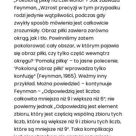
„Pokoloruj piłkę na czerwono!“? Jak zauważa
Feynman, „Wzrost precyzji w tym przypadku
rodzi jedynie wątpliwości, podczas gdy
zwykły sposób mówienia jest całkowicie
zrozumiały. Obraz piłki zawiera zarówno
okrąg, jak i tło. Powinniśmy zatem
pokolorować cały obszar, w którym pojawia
się obraz piłki, czy tylko część wewnątrz
okręgu? ‘Pomaluj piłkę’ – to jasne polecenie;
‘Pokoloruj obraz piłki’ wprowadza tylko
konfuzję“ (Feynman, 1965). Weźmy inny
przykład. Można powiedzieć – kontynuuje
Feynman – „Odpowiedzią jest liczba
całkowita mniejsza niż 9 i większa niż 6“; nie
powiemy jednak „Odpowiedzią jest element
zbioru, który jest częścią wspólną zbioru tych
liczb, które są większe niż 9 i zbioru tych liczb,
które są mniejsze niż 9“. Taka komplikacja