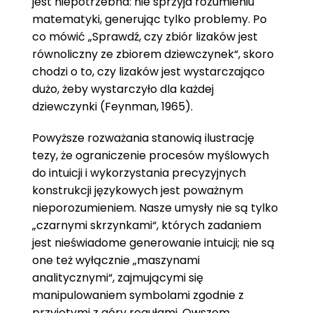
jest niepotrzebna: nie sprzyja rozumieniu
matematyki, generując tylko problemy. Po
co mówić „Sprawdź, czy zbiór lizaków jest
równoliczny ze zbiorem dziewczynek“, skoro
chodzi o to, czy lizaków jest wystarczająco
dużo, żeby wystarczyło dla każdej
dziewczynki (Feynman, 1965).
Powyższe rozważania stanowią ilustrację
tezy, że ograniczenie procesów myślowych
do intuicji i wykorzystania precyzyjnych
konstrukcji językowych jest poważnym
nieporozumieniem. Nasze umysły nie są tylko
„czarnymi skrzynkami“, których zadaniem
jest nieświadome generowanie intuicji; nie są
one też wyłącznie „maszynami
analitycznymi“, zajmującymi się
manipulowaniem symbolami zgodnie z
przyjętymi z góry regułami. Owszem,