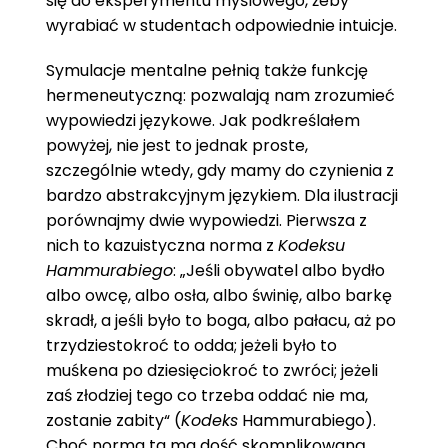
się do eksperymentu myślowego, żeby
wyrabiać w studentach odpowiednie intuicje.
Symulacje mentalne pełnią także funkcję
hermeneutyczną: pozwalają nam zrozumieć
wypowiedzi językowe. Jak podkreślałem
powyżej, nie jest to jednak proste,
szczególnie wtedy, gdy mamy do czynienia z
bardzo abstrakcyjnym językiem. Dla ilustracji
porównajmy dwie wypowiedzi. Pierwsza z
nich to kazuistyczna norma z
Kodeksu
Hammurabiego
: „Jeśli obywatel albo bydło
albo owcę, albo osła, albo świnię, albo barkę
skradł, a jeśli było to boga, albo pałacu, aż po
trzydziestokroć to odda; jeżeli było to
muśkena po dziesięciokroć to zwróci; jeżeli
zaś złodziej tego co trzeba oddać nie ma,
zostanie zabity“ (
Kodeks
Hammurabiego).
Choć norma ta ma dość skomplikowaną