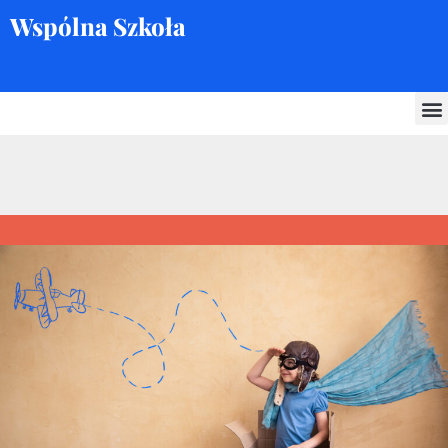
Wspólna Szkoła
Skocz
do
treści