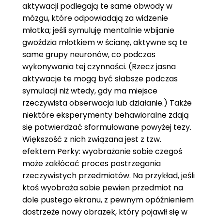
aktywacji podlegają te same obwody w
mózgu, które odpowiadają za widzenie
młotka; jeśli symuluję mentalnie wbijanie
gwoździa młotkiem w ścianę, aktywne są te
same grupy neuronów, co podczas
wykonywania tej czynności. (Rzecz jasna
aktywacje te mogą być słabsze podczas
symulacji niż wtedy, gdy ma miejsce
rzeczywista obserwacja lub działanie.) Także
niektóre eksperymenty behawioralne zdają
się potwierdzać sformułowane powyżej tezy.
Większość z nich związana jest z tzw.
efektem Perky: wyobrażanie sobie czegoś
może zakłócać proces postrzegania
rzeczywistych przedmiotów. Na przykład, jeśli
ktoś wyobraża sobie pewien przedmiot na
dole pustego ekranu, z pewnym opóźnieniem
dostrzeże nowy obrazek, który pojawił się w