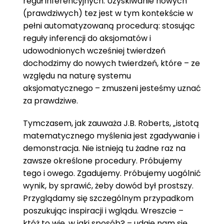
reguł inferencyjnych. Uzyskiwanie nowych
(prawdziwych) tez jest w tym kontekście w
pełni automatyzowaną procedurą: stosując
reguły inferencji do aksjomatów i
udowodnionych wcześniej twierdzeń
dochodzimy do nowych twierdzeń, które – ze
względu na naturę systemu
aksjomatycznego – zmuszeni jesteśmy uznać
za prawdziwe.
Tymczasem, jak zauważa J.B. Roberts, „istotą
matematycznego myślenia jest zgadywanie i
demonstracja. Nie istnieją tu żadne raz na
zawsze określone procedury. Próbujemy
tego i owego. Zgadujemy. Próbujemy uogólnić
wynik, by sprawić, żeby dowód był prostszy.
Przyglądamy się szczególnym przypadkom
poszukując inspiracji i wglądu. Wreszcie –
któż to wie, w jaki sposób? – udaje nam się