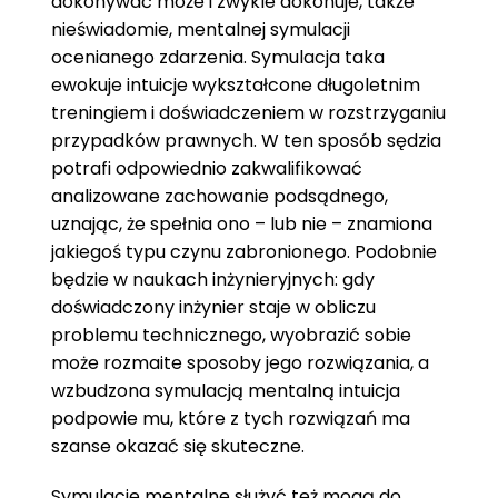
dokonywać może i zwykle dokonuje, także
nieświadomie, mentalnej symulacji
ocenianego zdarzenia. Symulacja taka
ewokuje intuicje wykształcone długoletnim
treningiem i doświadczeniem w rozstrzyganiu
przypadków prawnych. W ten sposób sędzia
potrafi odpowiednio zakwalifikować
analizowane zachowanie podsądnego,
uznając, że spełnia ono – lub nie – znamiona
jakiegoś typu czynu zabronionego. Podobnie
będzie w naukach inżynieryjnych: gdy
doświadczony inżynier staje w obliczu
problemu technicznego, wyobrazić sobie
może rozmaite sposoby jego rozwiązania, a
wzbudzona symulacją mentalną intuicja
podpowie mu, które z tych rozwiązań ma
szanse okazać się skuteczne.
Symulacje mentalne służyć też mogą do