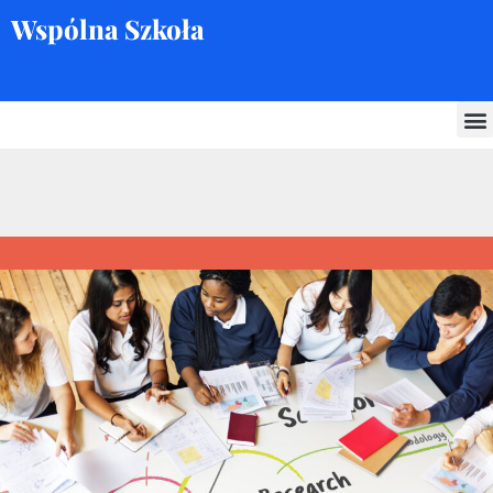
Wspólna Szkoła
Skocz
do
treści