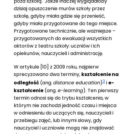
poza szkołą. Jakże inaczej wyglądałoby
dzisiaj opuszczenie murów szkoły przez
szkołę, gdyby miała gdzie się przenieść,
gdyby miała przygotowane do tego miejsce.
Przygotowane technicznie, ale ważniejsze –
przygotowanych do ewakuacji wszystkich
aktorów z teatru szkoły: uczniów i ich
opiekunów, nauczycieli i administrację.
W artykule [10] z 2009 roku, najpierw
sprecyzowano dwa terminy,
kształcenie na
3
odległość
(ang.
distance education
)
i
e-
kształcenie
(ang.
e-learning
). Ten pierwszy
termin odnosi się do trybu kształcenia, w
którym nie zachodzi jedność czasu i miejsca
w odniesieniu do uczących się, nauczycieli i
przebiegu zajęć, lub innymi słowy, gdy
nauczyciel i uczniowie mogą nie znajdować