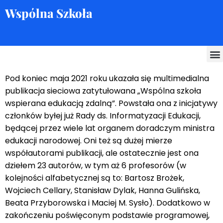
Wspólna Szkoła
Skocz
do
treści
Pod koniec maja 2021 roku ukazała się multimedialna
publikacja sieciowa zatytułowana „Wspólna szkoła
wspierana edukacją zdalną”. Powstała ona z inicjatywy
członków byłej już Rady ds. Informatyzacji Edukacji,
będącej przez wiele lat organem doradczym ministra
edukacji narodowej. Oni też są dużej mierze
współautorami publikacji, ale ostatecznie jest ona
dziełem 23 autorów, w tym aż 6 profesorów (w
kolejności alfabetycznej są to: Bartosz Brożek,
Wojciech Cellary, Stanisław Dylak, Hanna Gulińska,
Beata Przyborowska i Maciej M. Sysło). Dodatkowo w
zakończeniu poświęconym podstawie programowej,